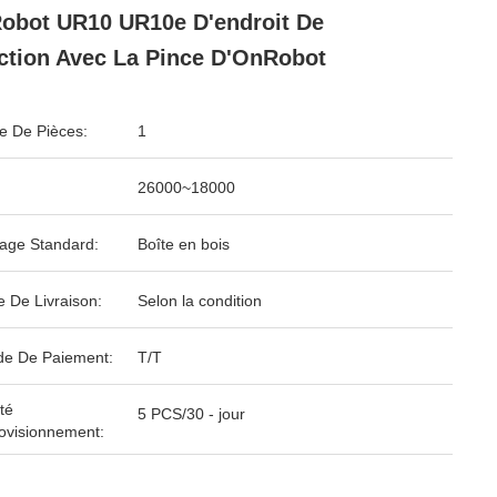
obot UR10 UR10e D'endroit De
ction Avec La Pince D'OnRobot
 De Pièces:
1
26000~18000
age Standard:
Boîte en bois
e De Livraison:
Selon la condition
e De Paiement:
T/T
té
5 PCS/30 - jour
ovisionnement: