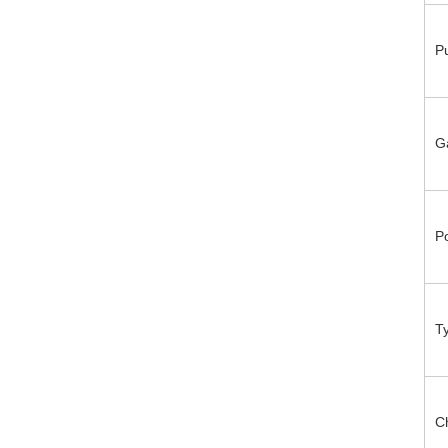
P
G
P
T
C