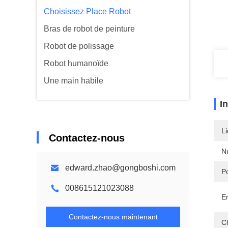
Choisissez Place Robot
Bras de robot de peinture
Robot de polissage
Robot humanoïde
Une main habile
I
Li
Contactez-nous
N
edward.zhao@gongboshi.com
P
008615121023088
E
Contactez-nous maintenant
Cl