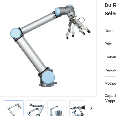
Du R
Séle
Nombre
Prix:
Emball
Périod
Méthod
Capaci
D'appr