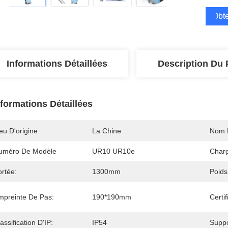
Obte
Informations Détaillées
Description Du 
nformations Détaillées
eu D'origine
La Chine
Nom 
uméro De Modèle
UR10 UR10e
Charg
ortée:
1300mm
Poids
mpreinte De Pas:
190*190mm
Certif
assification D'IP:
IP54
Suppo