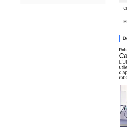
C
M
D
Robo
Ca
L'U
util
d'a
rob