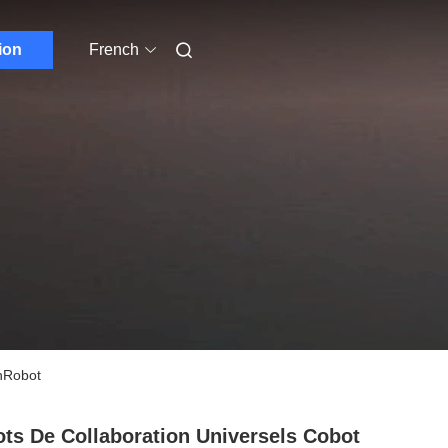
ion
French
OnRobot
ts De Collaboration Universels Cobot