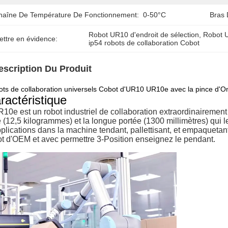
haîne De Température De Fonctionnement:
0-50°C
Bras 
Robot UR10 d'endroit de sélection
, 
Robot U
ettre en évidence:
ip54 robots de collaboration Cobot
escription Du Produit
ts de collaboration universels Cobot d'UR10 UR10e avec la pince d'On
ractéristique
R10e est un robot industriel de collaboration extraordinairement
e (12,5 kilogrammes) et la longue portée (1300 millimètres) qui 
pplications dans la machine tendant, pallettisant, et empaquet
ot d'OEM et avec permettre 3-Position enseignez le pendant.