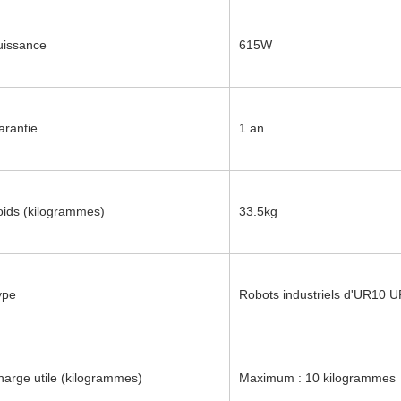
uissance
615W
arantie
1 an
oids (kilogrammes)
33.5kg
ype
Robots industriels d'UR10 
harge utile (kilogrammes)
Maximum : 10 kilogrammes