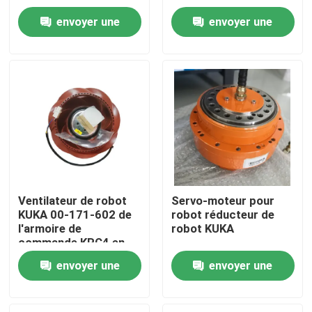
robot électrique
pince pneumatique de
envoyer une
envoyer une
cobot d'UR
À propos de nous
demande
demande
Visite de l'usine
Contrôle de la qualité
Nous contacter
Ventilateur de robot
Servo-moteur pour
KUKA 00-171-602 de
robot réducteur de
Blog
l'armoire de
robot KUKA
commande KRC4 en
tant qu'accessoires
Demandez un devis
envoyer une
envoyer une
de robot KUKA et
pièces de robot
demande
demande
bras de robot industriel