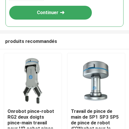
Continuer
produits recommandés
À la maison
Produits
Onrobot pince-robot
Travail de pince de
RG2 deux doigts
main de SP1 SP3 SP5
pince-main travail
de pince de robot
Vidéos
pour UR cobot pince-
d'ONrobot pour la