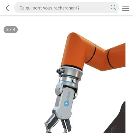
2
/
4