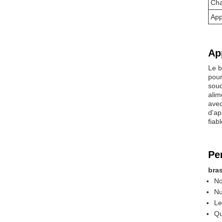
Cha
App
Ap
Le b
pour
soud
alim
avec
d'ap
fiab
Pe
bra
No
Nu
Le
Qu