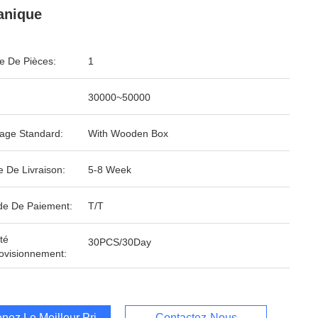
anique
 De Pièces:
1
30000~50000
age Standard:
With Wooden Box
e De Livraison:
5-8 Week
e De Paiement:
T/T
té
30PCS/30Day
ovisionnement:
nez Le Meilleur Prix
Contactez-Nous