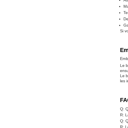
As
Ma
Te
De
Ga
Si v
Em
Emba
Le b
ensu
Le b
les 
FA
Q: Q
R: L
Q: Q
R: L