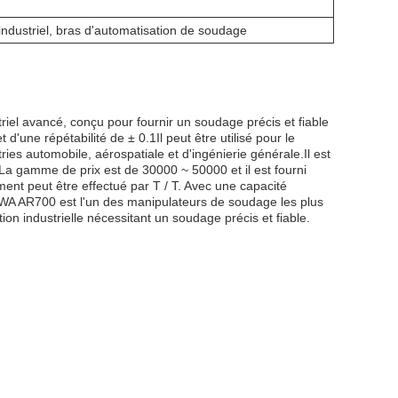
ndustriel, bras d'automatisation de soudage
el avancé, conçu pour fournir un soudage précis et fiable
 d'une répétabilité de ± 0.1Il peut être utilisé pour le
ies automobile, aérospatiale et d'ingénierie générale.Il est
a gamme de prix est de 30000 ~ 50000 et il est fourni
ment peut être effectué par T / T. Avec une capacité
WA AR700 est l'un des manipulateurs de soudage les plus
tion industrielle nécessitant un soudage précis et fiable.