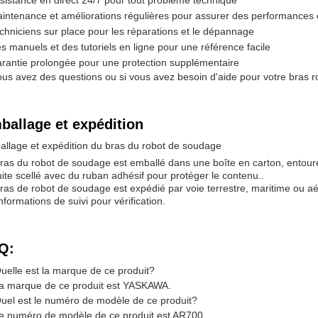
sistance en direct 24/7 pour tout problème technique
intenance et améliorations régulières pour assurer des performances 
chniciens sur place pour les réparations et le dépannage
s manuels et des tutoriels en ligne pour une référence facile
rantie prolongée pour une protection supplémentaire
ous avez des questions ou si vous avez besoin d'aide pour votre bras ro
ballage et expédition
llage et expédition du bras du robot de soudage
ras du robot de soudage est emballé dans une boîte en carton, entourée
ite scellé avec du ruban adhésif pour protéger le contenu..
ras de robot de soudage est expédié par voie terrestre, maritime ou aér
informations de suivi pour vérification.
Q:
uelle est la marque de ce produit?
a marque de ce produit est YASKAWA.
uel est le numéro de modèle de ce produit?
e numéro de modèle de ce produit est AR700.