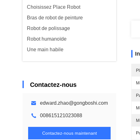
Choisissez Place Robot
Bras de robot de peinture
Robot de polissage
Robot humanoïde
Une main habile
I
Pl
M
Contactez-nous
P
edward.zhao@gongboshi.com
M
008615121023088
M
P
Contactez-nous maintenant