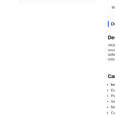
M
D
De
YASK
soud
tail
indu
Ca
br
Ex
Po
Vo
Mo
Co