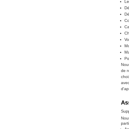
Le
Dé
Dé
Co
Ca
Ch
Vo
Mo
Ma
Po
Nous
de r
choi
avec
d'ap
As
Supp
Nous
part