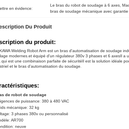
Le bras du robot de soudage à 6 axes
, 
Mac
ettre en évidence:
bras de soudage mécanique avec garantie
escription Du Produit
scription du produit:
AWA Welding Robot Arm est un bras d'automatisation de soudage industri
age modernes.et équipé d'un régulateur 380v 3 phases et 6 axesIl a u
le.qui est une combinaison parfaite de sécuritéIl est la solution idéale
striel et le bras d'automatisation du soudage.
ractéristiques:
as de robot de soudage
igences de puissance: 380 à 480 VAC
ids mécanique: 32 kg
ltage: 3 phases 380v ou personnalisé
dèle: AR700
ndition: neuve