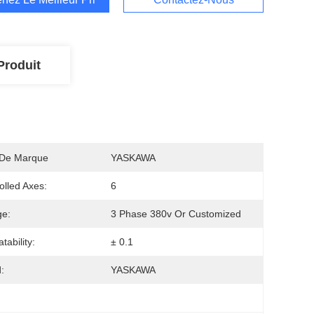
Produit
De Marque
YASKAWA
olled Axes:
6
ge:
3 Phase 380v Or Customized
tability:
± 0.1
:
YASKAWA