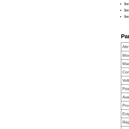
br
br
br
Pa
Att
Mo
Ma
Con
Vol
Poi
Axe
Pro
Exi
Rép