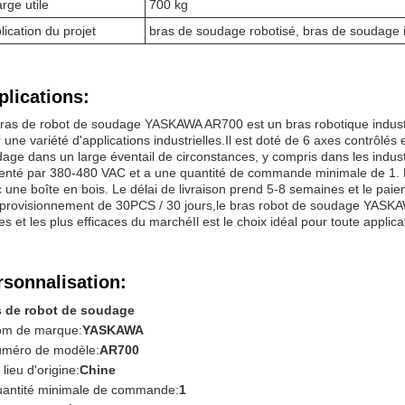
rge utile
700 kg
lication du projet
bras de soudage robotisé, bras de soudage i
plications:
ras de robot de soudage YASKAWA AR700 est un bras robotique industri
 une variété d'applications industrielles.Il est doté de 6 axes contrôlés et
age dans un large éventail de circonstances, y compris dans les industr
enté par 380-480 VAC et a une quantité de commande minimale de 1. L
 une boîte en bois. Le délai de livraison prend 5-8 semaines et le paie
provisionnement de 30PCS / 30 jours,le bras robot de soudage YASKA
les et les plus efficaces du marchéIl est le choix idéal pour toute applica
rsonnalisation:
s de robot de soudage
m de marque:
YASKAWA
méro de modèle:
AR700
 lieu d'origine:
Chine
antité minimale de commande:
1