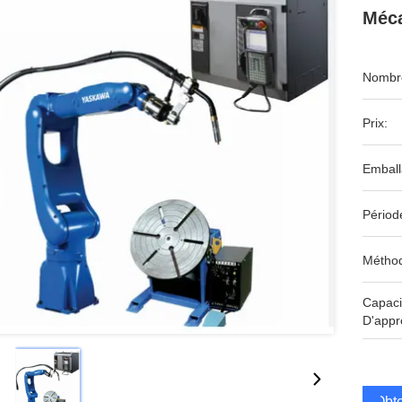
Méc
Nombre
Prix:
Emball
Périod
Méthod
Capaci
D'appr
Obte