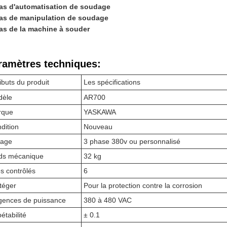
as d'automatisation de soudage
as de manipulation de soudage
as de la machine à souder
ramètres techniques:
ributs du produit
Les spécifications
dèle
AR700
rque
YASKAWA
dition
Nouveau
tage
3 phase 380v ou personnalisé
ds mécanique
32 kg
s contrôlés
6
téger
Pour la protection contre la corrosion
gences de puissance
380 à 480 VAC
étabilité
± 0.1