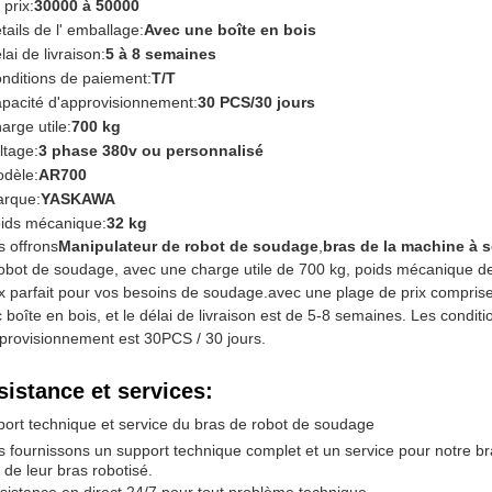
 prix:
30000 à 50000
tails de l' emballage:
Avec une boîte en bois
lai de livraison:
5 à 8 semaines
nditions de paiement:
T/T
pacité d'approvisionnement:
30 PCS/30 jours
arge utile:
700 kg
ltage:
3 phase 380v ou personnalisé
dèle:
AR700
rque:
YASKAWA
ids mécanique:
32 kg
 offrons
Manipulateur de robot de soudage
,
bras de la machine à 
obot de soudage, avec une charge utile de 700 kg, poids mécanique de
x parfait pour vos besoins de soudage.avec une plage de prix comprise
 boîte en bois, et le délai de livraison est de 5-8 semaines. Les conditi
provisionnement est 30PCS / 30 jours.
sistance et services:
ort technique et service du bras de robot de soudage
 fournissons un support technique complet et un service pour notre bras
i de leur bras robotisé.