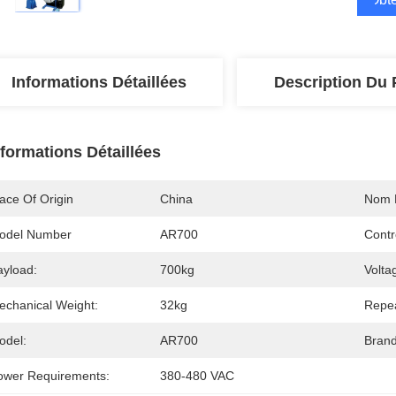
Informations Détaillées
Description Du 
nformations Détaillées
ace Of Origin
China
Nom 
odel Number
AR700
Contr
ayload:
700kg
Volta
echanical Weight:
32kg
Repea
odel:
AR700
Brand
ower Requirements:
380-480 VAC