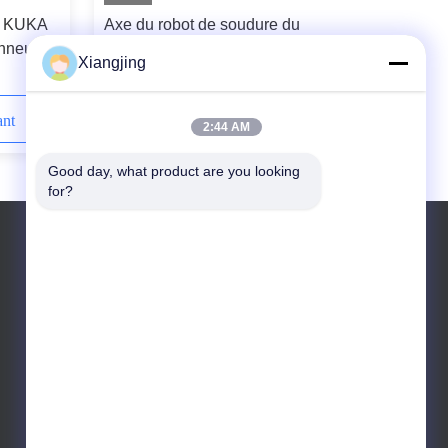
de KUKA
Axe du robot de soudure du
nneur de
compagnon 120iD d'ARC de Fanuc
Xiangjing
udure
6 avec le positionneur de soudure
d'And CNGBS de soudeuse d'OTC
ant
Contactez-nous maintenant
2:44 AM
Good day, what product are you looking 
for?
Téléphone: 008615121023088