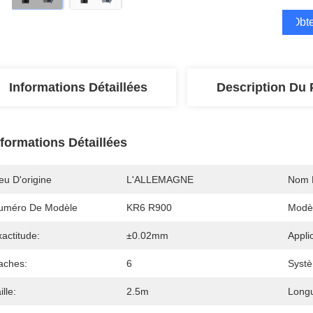
Obte
Informations Détaillées
Description Du 
nformations Détaillées
eu D'origine
L'ALLEMAGNE
Nom 
uméro De Modèle
KR6 R900
Modè
actitude:
±0.02mm
Appli
aches:
6
Systè
ille:
2.5m
Long