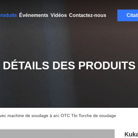
roduits
Événements
Vidéos
Contactez-nous
Citat
DÉTAILS DES PRODUITS
avec machine de soudage à arc OTC Tbi Torche de soudage
Kuka