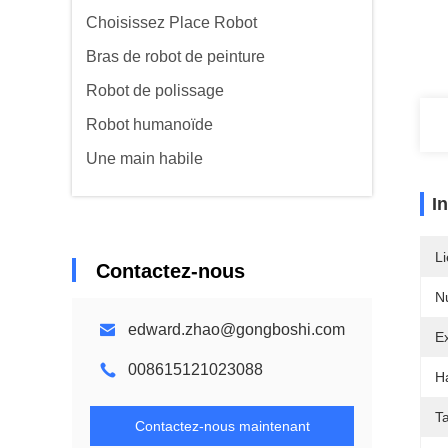
Choisissez Place Robot
Bras de robot de peinture
Robot de polissage
Robot humanoïde
Une main habile
I
Li
Contactez-nous
N
edward.zhao@gongboshi.com
Ex
008615121023088
H
Ta
Contactez-nous maintenant