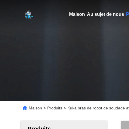
Maison
Au sujet de nous
P
Maison
>
Produits
>
Kuka bras de robot de soudage 
Produits