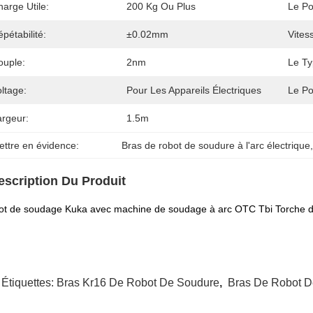
arge Utile:
200 Kg Ou Plus
Le Po
pétabilité:
±0.02mm
Vites
ouple:
2nm
Le Ty
ltage:
Pour Les Appareils Électriques
Le Po
argeur:
1.5m
ettre en évidence:
Bras de robot de soudure à l'arc électrique
escription Du Produit
t de soudage Kuka avec machine de soudage à arc OTC Tbi Torche d
 Étiquettes:
Bras Kr16 De Robot De Soudure
,
Bras De Robot 