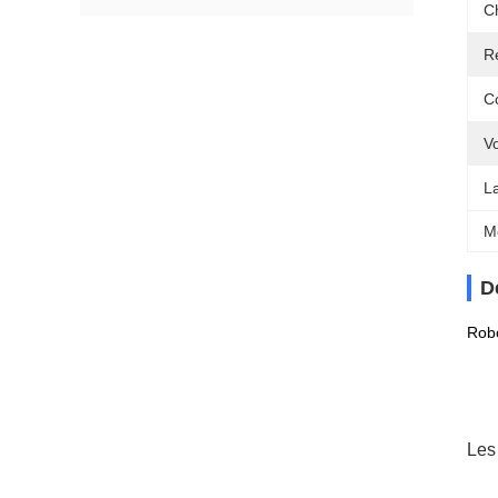
Ch
Ré
C
Vo
L
M
D
Robo
Les