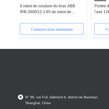
6 robot de soudure du bras ABB
Portée d
e de
IRB-2600/12-1.65 de robot de
l'axe 12
soudure d'axe avec la puissance de
soudure 
Megmeet pour automatisé
Yaskawa
Megmen
Contactez-nous maintenant
Co
N° 98, rue Fuli, bâtiment 6, district de Baoshan,
Shanghai, Chine