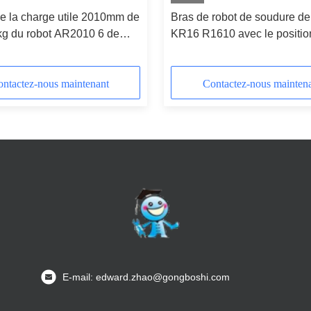
e la charge utile 2010mm de
Bras de robot de soudure 
kg du robot AR2010 6 de
KR16 R1610 avec le positio
à l'arc électrique de
CNGBS et la machine de so
 avec le soudeur Source de
de MIG
t
ntactez-nous maintenant
Contactez-nous mainten
E-mail: edward.zhao@gongboshi.com