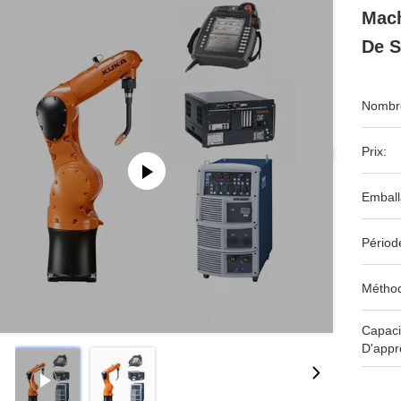
Mach
De 
Nombre
Prix:
Emball
Périod
Méthod
Capaci
D'appr