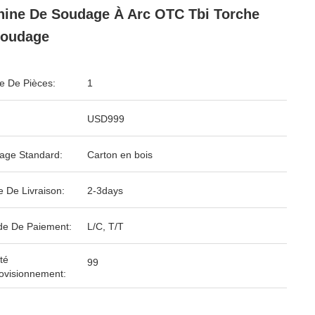
ine De Soudage À Arc OTC Tbi Torche
Soudage
 De Pièces:
1
USD999
age Standard:
Carton en bois
e De Livraison:
2-3days
e De Paiement:
L/C, T/T
té
99
ovisionnement: