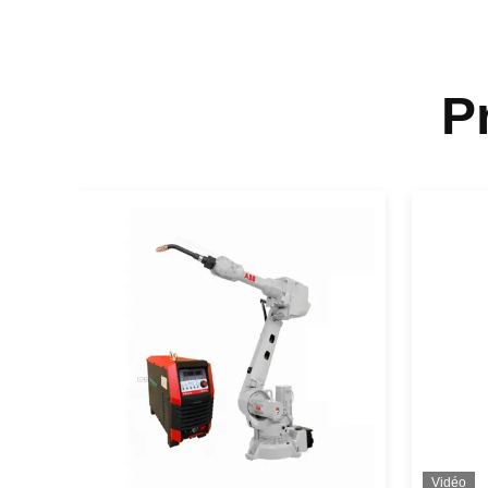
P
Vidéo