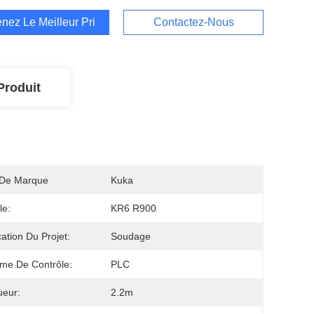
nez Le Meilleur Prix
Contactez-Nous
Produit
De Marque
Kuka
le:
KR6 R900
cation Du Projet:
Soudage
me De Contrôle:
PLC
ueur:
2.2m