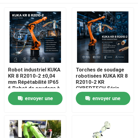
Robot industriel KUKA
Torches de soudage
KR 8 R2010-2 ±0,04
robotisées KUKA KR 8
mm Répétabilité IP65
R2010-2 KR
6 Robot de soudage à
CYBERTECH Série
arc à axe et armoire
Charge utile 8 kg
À la maison
envoyer une
envoyer une
de commande KR C4
Portée 2013 mm
KR C5 KR C5-2
Robot industriel 6
demande
demande
axes TBi RM2
Produits
Vidéos