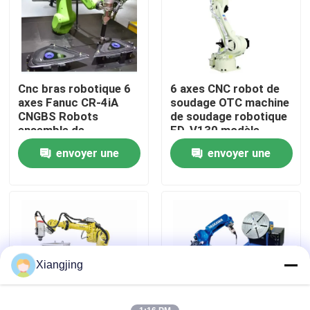
À propos de nous
Visite de l'usine
Cnc bras robotique 6
6 axes CNC robot de
axes Fanuc CR-4iA
soudage OTC machine
CNGBS Robots
de soudage robotique
Contrôle de la qualité
ensemble de
FD-V130 modèle
vêtements de
2.139m portée
envoyer une
envoyer une
collaboration robot
Nous contacter
soudage
demande
demande
Blog
Demandez un devis
Xiangjing
bras de robot industriel