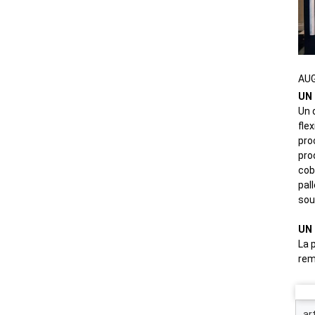
AUG
UN
Un 
flex
pro
pro
cob
pal
sou
UN
La 
rem
ar