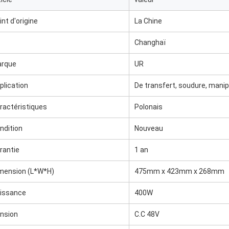
int d'origine
La Chine
Changhaï
rque
UR
plication
De transfert, soudure, manip
ractéristiques
Polonais
ndition
Nouveau
rantie
1 an
mension (L*W*H)
475mm x 423mm x 268mm
issance
400W
nsion
C.C 48V