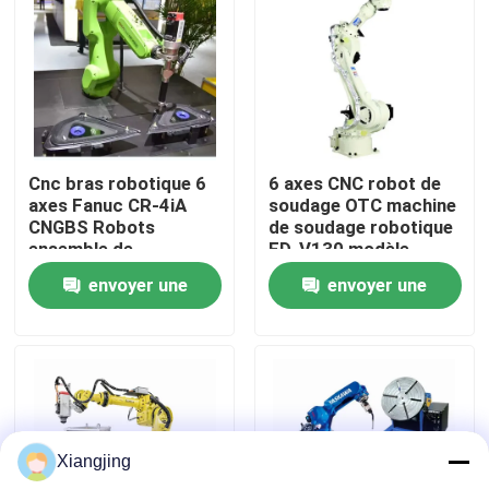
À propos de nous
Visite de l'usine
Cnc bras robotique 6
6 axes CNC robot de
Contrôle de la qualité
axes Fanuc CR-4iA
soudage OTC machine
CNGBS Robots
de soudage robotique
ensemble de
FD-V130 modèle
Nous contacter
vêtements de
2.139m portée
envoyer une
envoyer une
collaboration robot
soudage
demande
demande
Blog
Demandez un devis
Xiangjing
bras de robot industriel