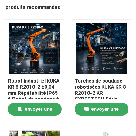
produits recommandés
Robot industriel KUKA
Torches de soudage
KR 8 R2010-2 ±0,04
robotisées KUKA KR 8
mm Répétabilité IP65
R2010-2 KR
À la maison
6 Robot de soudage à
CYBERTECH Série
arc à axe et armoire
Charge utile 8 kg
envoyer une
envoyer une
de commande KR C4
Portée 2013 mm
Produits
KR C5 KR C5-2
Robot industriel 6
demande
demande
axes TBi RM2
Vidéos