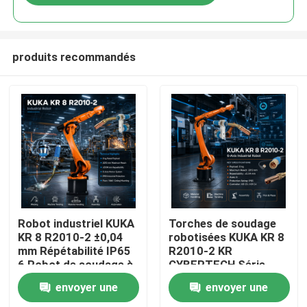
produits recommandés
À la maison
Robot industriel KUKA
Torches de soudage
KR 8 R2010-2 ±0,04
robotisées KUKA KR 8
mm Répétabilité IP65
R2010-2 KR
Produits
6 Robot de soudage à
CYBERTECH Série
arc à axe et armoire
Charge utile 8 kg
envoyer une
envoyer une
de commande KR C4
Portée 2013 mm
Vidéos
KR C5 KR C5-2
Robot industriel 6