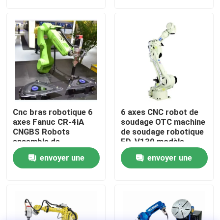
demande
demande
axes TBi RM2
À propos de nous
Visite de l'usine
Contrôle de la qualité
Cnc bras robotique 6
6 axes CNC robot de
Nous contacter
axes Fanuc CR-4iA
soudage OTC machine
CNGBS Robots
de soudage robotique
ensemble de
FD-V130 modèle
vêtements de
2.139m portée
Blog
envoyer une
envoyer une
collaboration robot
soudage
demande
demande
Demandez un devis
bras de robot industriel