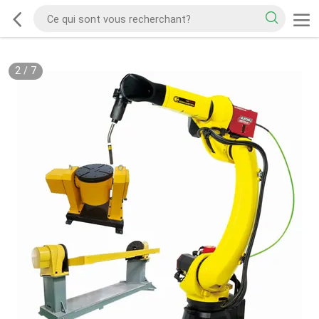
2
/
7