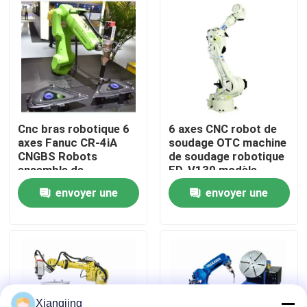
À propos de nous
Visite de l'usine
Contrôle de la qualité
Cnc bras robotique 6
6 axes CNC robot de
axes Fanuc CR-4iA
soudage OTC machine
CNGBS Robots
de soudage robotique
Nous contacter
ensemble de
FD-V130 modèle
vêtements de
2.139m portée
envoyer une
envoyer une
collaboration robot
soudage
Blog
demande
demande
Demandez un devis
bras de robot industriel
Xiangjing