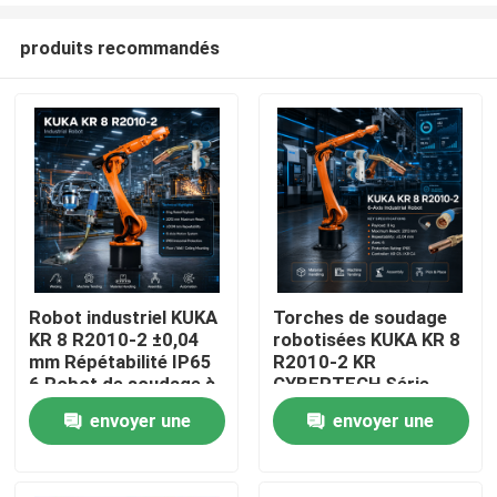
produits recommandés
Robot industriel KUKA
Torches de soudage
KR 8 R2010-2 ±0,04
robotisées KUKA KR 8
À la maison
mm Répétabilité IP65
R2010-2 KR
6 Robot de soudage à
CYBERTECH Série
arc à axe et armoire
Charge utile 8 kg
envoyer une
envoyer une
Produits
de commande KR C4
Portée 2013 mm
KR C5 KR C5-2
Robot industriel 6
demande
demande
axes TBi RM2
Vidéos