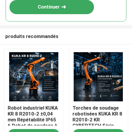
Continuer
produits recommandés
À la maison
Robot industriel KUKA
Torches de soudage
Produits
KR 8 R2010-2 ±0,04
robotisées KUKA KR 8
mm Répétabilité IP65
R2010-2 KR
6 Robot de soudage à
CYBERTECH Série
Vidéos
arc à axe et armoire
Charge utile 8 kg