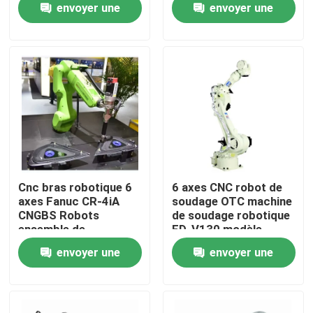
envoyer une
envoyer une
de commande KR C4
Portée 2013 mm
KR C5 KR C5-2
Robot industriel 6
demande
demande
À propos de nous
axes TBi RM2
Visite de l'usine
Contrôle de la qualité
Nous contacter
Cnc bras robotique 6
6 axes CNC robot de
axes Fanuc CR-4iA
soudage OTC machine
CNGBS Robots
de soudage robotique
Blog
ensemble de
FD-V130 modèle
vêtements de
2.139m portée
envoyer une
envoyer une
collaboration robot
Demandez un devis
soudage
demande
demande
bras de robot industriel