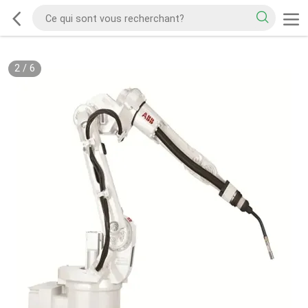
2
/
6