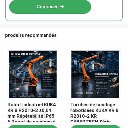
Continuer
produits recommandés
À la maison
Robot industriel KUKA
Torches de soudage
Produits
KR 8 R2010-2 ±0,04
robotisées KUKA KR 8
mm Répétabilité IP65
R2010-2 KR
6 Robot de soudage à
CYBERTECH Série
Vidéos
arc à axe et armoire
Charge utile 8 kg