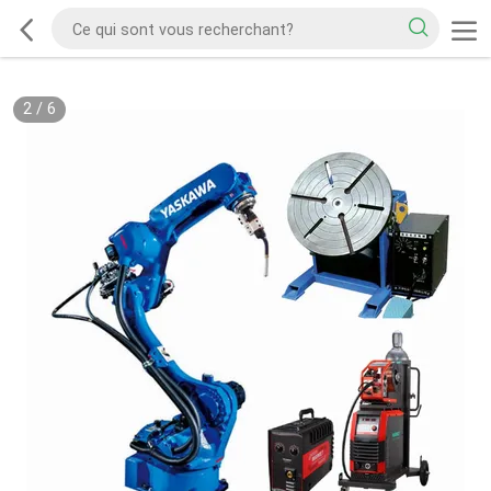
2
/
6