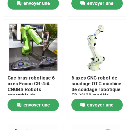
envoyer une
envoyer une
de commande KR C4
Portée 2013 mm
KR C5 KR C5-2
Robot industriel 6
demande
demande
À propos de nous
axes TBi RM2
Visite de l'usine
Contrôle de la qualité
Nous contacter
Cnc bras robotique 6
6 axes CNC robot de
axes Fanuc CR-4iA
soudage OTC machine
CNGBS Robots
de soudage robotique
Blog
ensemble de
FD-V130 modèle
vêtements de
2.139m portée
envoyer une
envoyer une
collaboration robot
Demandez un devis
soudage
demande
demande
bras de robot industriel