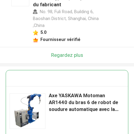
du fabricant
No. 98, Fuli Road, Building 6,
Baoshan District, Shanghai, China
,China
5.0
Fournisseur vérifié
Regardez plus
Axe YASKAWA Motoman
AR1440 du bras 6 de robot de
soudure automatique avec la
soudeuse RD350S pour le robot
de soudure de /Mig d'arc