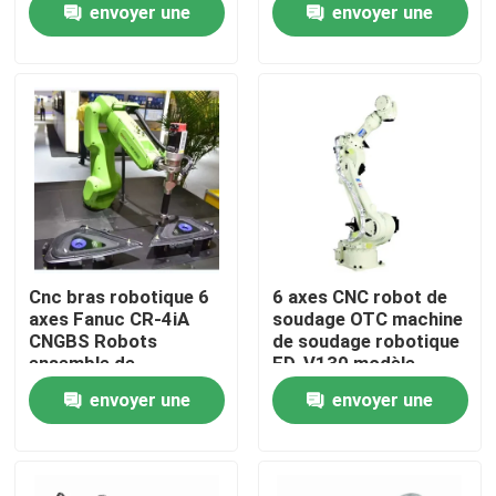
envoyer une
envoyer une
de commande KR C4
Portée 2013 mm
KR C5 KR C5-2
Robot industriel 6
demande
demande
À propos de nous
axes TBi RM2
Visite de l'usine
Contrôle de la qualité
Nous contacter
Cnc bras robotique 6
6 axes CNC robot de
axes Fanuc CR-4iA
soudage OTC machine
CNGBS Robots
de soudage robotique
Blog
ensemble de
FD-V130 modèle
vêtements de
2.139m portée
envoyer une
envoyer une
collaboration robot
Demandez un devis
soudage
demande
demande
bras de robot industriel