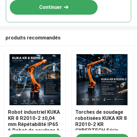
Continuer
produits recommandés
À la maison
Robot industriel KUKA
Torches de soudage
Produits
KR 8 R2010-2 ±0,04
robotisées KUKA KR 8
mm Répétabilité IP65
R2010-2 KR
6 Robot de soudage à
CYBERTECH Série
Vidéos
arc à axe et armoire
Charge utile 8 kg