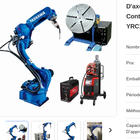
D'ax
Cont
YRC
Nombre
Prix:
Emball
Périod
Méthod
Capaci
D'appr