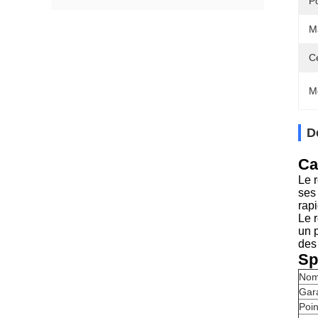
P
Ma
Ce
M
D
Ca
Le 
ses
rapi
Le r
un 
des
Sp
Nom
Gar
Poin