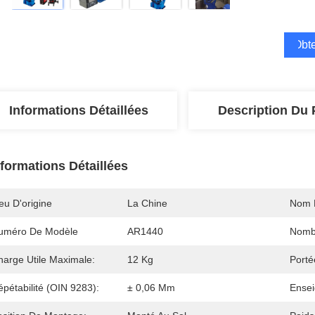
Obte
Informations Détaillées
Description Du 
nformations Détaillées
eu D'origine
La Chine
Nom 
uméro De Modèle
AR1440
Nomb
harge Utile Maximale:
12 Kg
Porté
pétabilité (OIN 9283):
± 0,06 Mm
Ensei