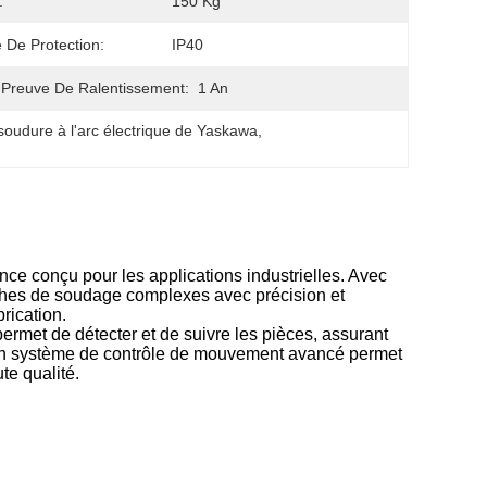
:
150 Kg
e De Protection:
IP40
 Preuve De Ralentissement:
1 An
soudure à l'arc électrique de Yaskawa
, 
e conçu pour les applications industrielles. Avec
tâches de soudage complexes avec précision et
rication.
permet de détecter et de suivre les pièces, assurant
on système de contrôle de mouvement avancé permet
te qualité.