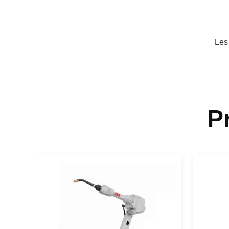
Les
P