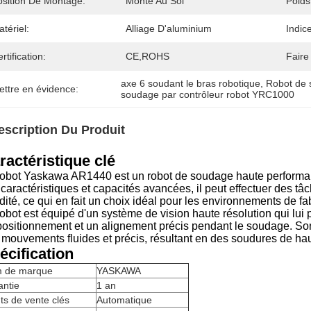
osition De Montage:
Monté Au Sol
Poids
tériel:
Alliage D'aluminium
Indic
rtification:
CE,ROHS
Faire
axe 6 soudant le bras robotique
, 
Robot de 
ettre en évidence:
soudage par contrôleur robot YRC1000
escription Du Produit
ractéristique clé
robot Yaskawa AR1440 est un robot de soudage haute performanc
 caractéristiques et capacités avancées, il peut effectuer des 
dité, ce qui en fait un choix idéal pour les environnements de fab
obot est équipé d'un système de vision haute résolution qui lui 
positionnement et un alignement précis pendant le soudage. S
 mouvements fluides et précis, résultant en des soudures de hau
écification
 de marque
YASKAWA
antie
1 an
ts de vente clés
Automatique