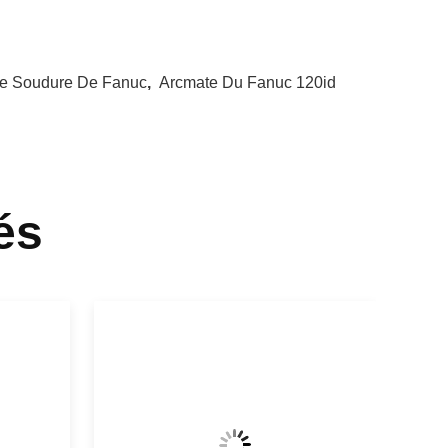
De Soudure De Fanuc
,
Arcmate Du Fanuc 120id
és