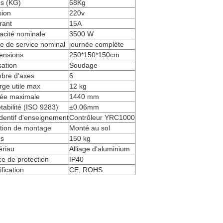
ds (KG)
68Kg
sion
220v
rant
15A
acité nominale
3500 W
e de service nominal
journée complète
ensions
250*150*150cm
isation
Soudage
bre d'axes
6
ge utile max
12 kg
tée maximale
1440 mm
tabilité (ISO 9283)
±0.06mm
dentif d'enseignement
Contrôleur YRC1000
ition de montage
Monté au sol
ds
150 kg
ériau
Alliage d'aluminium
ce de protection
IP40
ification
CE, ROHS