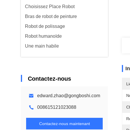
Choisissez Place Robot
Bras de robot de peinture
Robot de polissage
Robot humanoïde
Une main habile
I
Contactez-nous
Li
edward.zhao@gongboshi.com
N
008615121023088
C
Ré
Contactez-nous maintenant