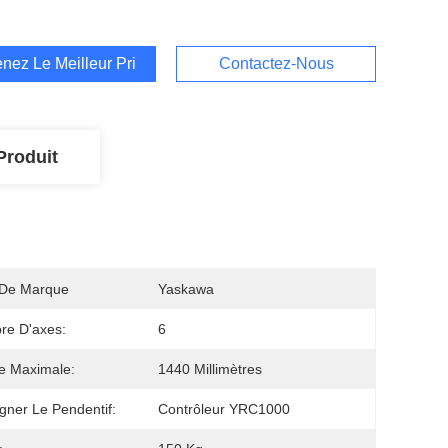
nez Le Meilleur Prix
Contactez-Nous
Produit
De Marque
Yaskawa
re D'axes:
6
e Maximale:
1440 Millimètres
gner Le Pendentif:
Contrôleur YRC1000