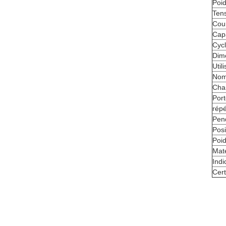
Poi
Ten
Cou
Cap
Cycl
Dim
Util
Nom
Char
Por
répé
Pen
Pos
Poi
Mat
Indi
Cert