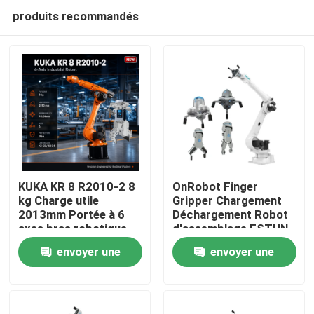
produits recommandés
KUKA KR 8 R2010-2 8
OnRobot Finger
kg Charge utile
Gripper Chargement
2013mm Portée à 6
Déchargement Robot
À la maison
axes bras robotique
d'assemblage ESTUN
manipulation arc
IER20-1760 IER20-
envoyer une
envoyer une
soudage robot
2300-HI Robot
Produits
machine tendant
Industriel
demande
demande
robot avec pinces
Vidéos