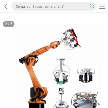
2
/
6