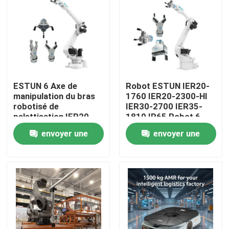
À propos de nous
Visite de l'usine
ESTUN 6 Axe de
Robot ESTUN IER20-
Contrôle de la qualité
manipulation du bras
1760 IER20-2300-HI
robotisé de
IER30-2700 IER35-
palettisation IER20-
1810 IP65 Robot 6
Nous contacter
1760 IER20-2300-HI
axes pour
envoyer une
envoyer une
IER30-2700 IER35-
manutention, soudage
1810
à l'arc, chargement et
demande
demande
déchargement
Blog
Demandez un devis
bras de robot industriel