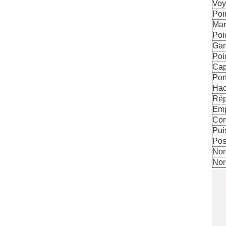
Voy
Poi
Mar
Poi
Gar
Poi
Cap
Por
Ha
Rép
Emp
Con
Pui
Pos
Nor
Nor