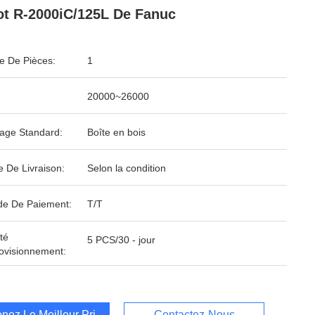
t R-2000iC/125L De Fanuc
 De Pièces:
1
20000~26000
age Standard:
Boîte en bois
e De Livraison:
Selon la condition
e De Paiement:
T/T
té
5 PCS/30 - jour
ovisionnement:
nez Le Meilleur Prix
Contactez-Nous