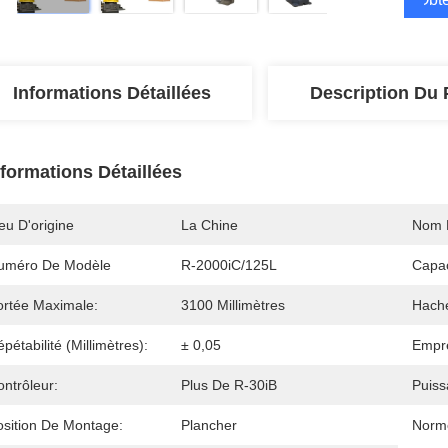
Informations Détaillées
Description Du 
nformations Détaillées
eu D'origine
La Chine
Nom 
uméro De Modèle
R-2000iC/125L
Capa
ortée Maximale:
3100 Millimètres
Hach
pétabilité (millimètres):
± 0,05
Empre
ntrôleur:
Plus De R-30iB
Puiss
osition De Montage:
Plancher
Norme