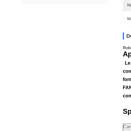
N
M
D
Robo
Ap
Le
con
fon
FAN
con
Sp
Con