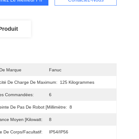
Produit
De Marque
Fanuc
cité De Charge De Maximum:
125 Kilogrammes
es Commandées:
6
inte De Pas De Robot [millimètre:
8
ance Moyen [kilowatt:
8
 De Corps/facultatif:
IP54/IP56