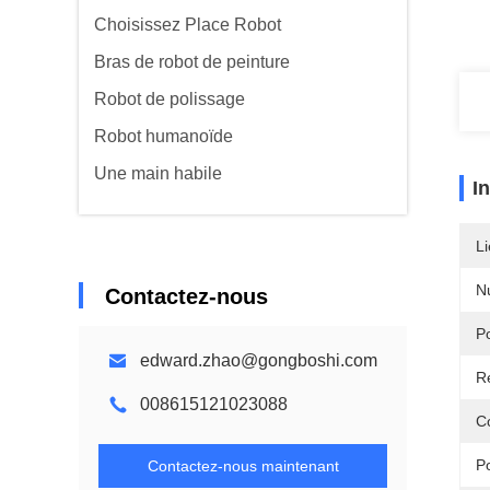
Choisissez Place Robot
Bras de robot de peinture
Robot de polissage
Robot humanoïde
Une main habile
I
Li
N
Contactez-nous
P
edward.zhao@gongboshi.com
Ré
008615121023088
Co
P
Contactez-nous maintenant