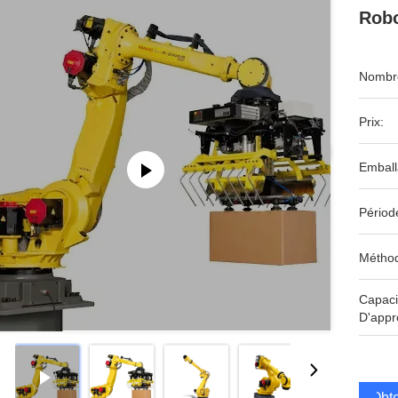
Robo
Nombre
Prix:
Emball
Périod
Méthod
Capaci
D'appr
Obte