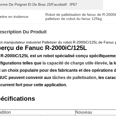
orme De Poignet Et De Bras J3/facultatif:
IP67
Robot de palletisation de fanuc de R-2000
ettre en évidence:
palletizer de cobot du fanuc 125kg
escription Du Produit
t manipulateur industriel Palletizer du robot R-2000iC/125L de Fanuc po
erçu de Fanuc R-2000iC/125L
 R-2000iC/125L est un robot spécialisé conçu spécifiquemen
figurations telles que
la capacité de charge utile élevée
, la
t un choix populaire pour des fabricants et des opérations 
UC peuvent convenir aux
tâches de palletisation
, les cara
current fort pour cette application.
écifications
dition
Nouveau