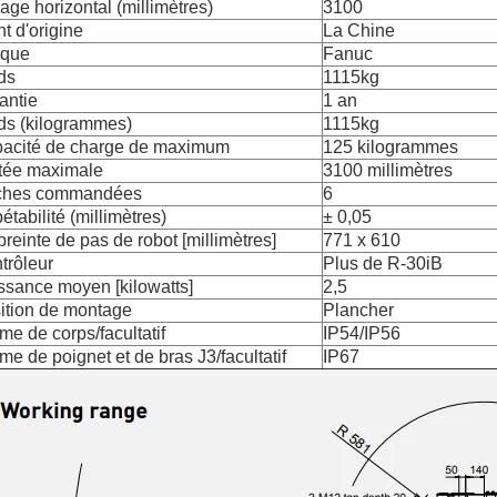
age horizontal (millimètres)
3100
nt d'origine
La Chine
que
Fanuc
ds
1115kg
antie
1 an
ds (kilogrammes)
1115kg
acité de charge de maximum
125 kilogrammes
tée maximale
3100 millimètres
ches commandées
6
étabilité (millimètres)
± 0,05
reinte de pas de robot [millimètres]
771 x 610
trôleur
Plus de R-30iB
ssance moyen [kilowatts]
2,5
ition de montage
Plancher
me de corps/facultatif
IP54/IP56
me de poignet et de bras J3/facultatif
IP67