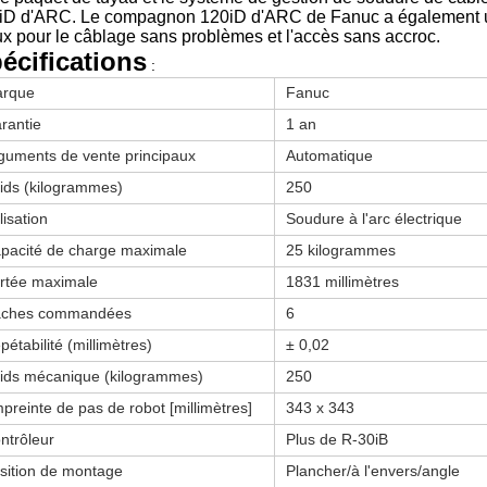
iD d'ARC. Le compagnon 120iD d'ARC de Fanuc a également un 
ux pour le câblage sans problèmes et l'accès sans accroc.
écifications
:
rque
Fanuc
rantie
1 an
guments de vente principaux
Automatique
ids (kilogrammes)
250
lisation
Soudure à l'arc électrique
pacité de charge maximale
25 kilogrammes
rtée maximale
1831 millimètres
ches commandées
6
pétabilité (millimètres)
± 0,02
ids mécanique (kilogrammes)
250
preinte de pas de robot [millimètres]
343 x 343
ntrôleur
Plus de R-30iB
sition de montage
Plancher/à l'envers/angle