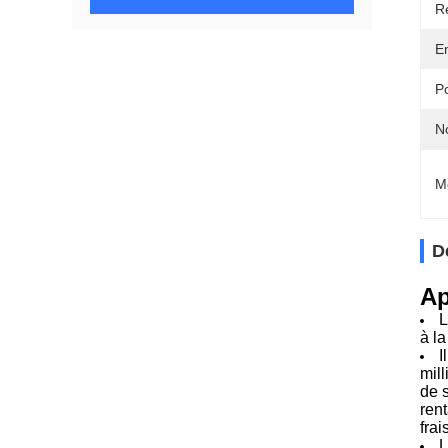
Ré
E
P
N
M
D
Ap
L
à la
I
mil
de 
ren
frai
L