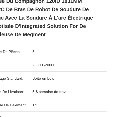
tée Du Compagnon 120iD 1831MM
C De Bras De Robot De Soudure De
c Avec La Soudure À L'arc Électrique
tisée D'Integrated Solution For De
deuse De Megment
 De Pièces:
5
26000~20000
age Standard:
Boîte en bois
e De Livraison:
5-8 semaine de travail
e De Paiement:
T/T