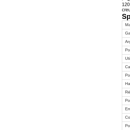
120
cre
Sp
Ma
Ga
Ar
Po
Uti
Ca
Po
Ha
Ré
Po
Em
Co
Po