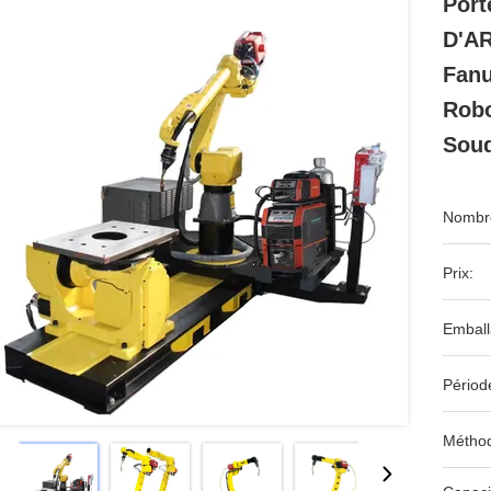
Por
D'AR
Fanu
Robo
Sou
Nombre
Prix:
Emball
Périod
Méthod