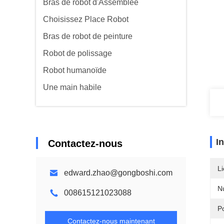
Bras de robot d'Assemblée
Choisissez Place Robot
Bras de robot de peinture
Robot de polissage
Robot humanoïde
Une main habile
I
Contactez-nous
Li
edward.zhao@gongboshi.com
N
008615121023088
P
Contactez-nous maintenant