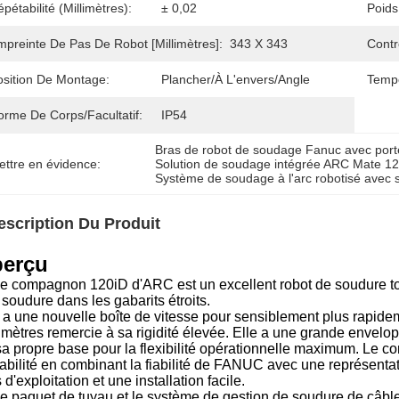
pétabilité (millimètres):
± 0,02
Poids
mpreinte De Pas De Robot [millimètres]:
343 X 343
Contr
osition De Montage:
Plancher/à L'envers/angle
Tempé
orme De Corps/facultatif:
IP54
Bras de robot de soudage Fanuc avec po
ettre en évidence:
Solution de soudage intégrée ARC Mate 1
Système de soudage à l'arc robotisé ave
escription Du Produit
erçu
e compagnon 120iD d'ARC est un excellent robot de soudure tot
 soudure dans les gabarits étroits.
l a une nouvelle boîte de vitesse pour sensiblement plus rapidem
limètres remercie à sa rigidité élevée. Elle a une grande envelo
sa propre base pour la flexibilité opérationnelle maximum. Le 
tabilité en combinant la fiabilité de FANUC avec une représent
s d'exploitation et une installation facile.
e paquet de tuyau et le système de gestion de soudure de câbl