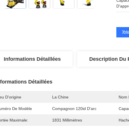
Capaci
D'appr
Obte
Informations Détaillées
Description Du 
nformations Détaillées
eu D'origine
La Chine
Nom 
uméro De Modèle
Compagnon 120id D'arc
Capa
ortée Maximale:
1831 Millimètres
Hach