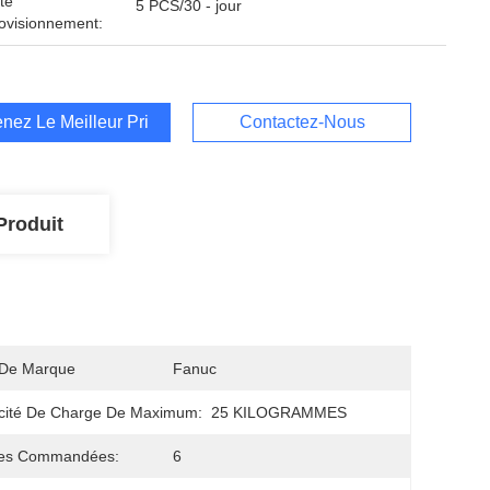
té
5 PCS/30 - jour
ovisionnement:
nez Le Meilleur Prix
Contactez-Nous
Produit
De Marque
Fanuc
cité De Charge De Maximum:
25 KILOGRAMMES
es Commandées:
6