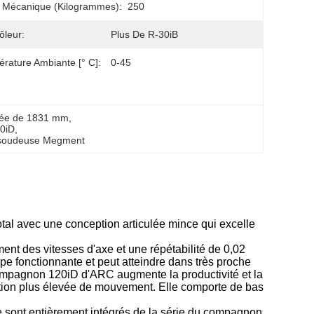
 Mécanique (kilogrammes):
250
ôleur:
Plus De R-30iB
rature Ambiante [° C]:
0-45
rtée de 1831 mm
, 
20iD
, 
c soudeuse Megment
al avec une conception articulée mince qui excelle
ent des vitesses d'axe et une répétabilité de 0,02
ppe fonctionnante et peut atteindre dans très proche
compagnon 120iD d'ARC augmente la productivité et la
ation plus élevée de mouvement. Elle comporte de bas
e sont entièrement intégrés de la série du compagnon