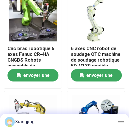
À propos de nous
Visite de l'usine
Cnc bras robotique 6
6 axes CNC robot de
Contrôle de la qualité
axes Fanuc CR-4iA
soudage OTC machine
CNGBS Robots
de soudage robotique
ensemble de
FD-V130 modèle
Nous contacter
vêtements de
2.139m portée
envoyer une
envoyer une
collaboration robot
soudage
demande
demande
Blog
Demandez un devis
Xiangjing
bras de robot industriel