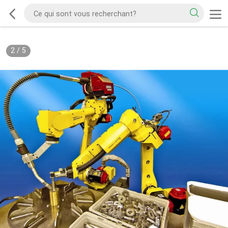
2
/
5