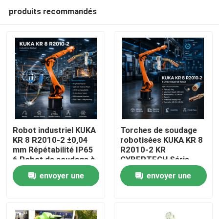
produits recommandés
Robot industriel KUKA
Torches de soudage
KR 8 R2010-2 ±0,04
robotisées KUKA KR 8
mm Répétabilité IP65
R2010-2 KR
À la maison
6 Robot de soudage à
CYBERTECH Série
arc à axe et armoire
Charge utile 8 kg
envoyer une
envoyer une
de commande KR C4
Portée 2013 mm
Produits
KR C5 KR C5-2
Robot industriel 6
demande
demande
axes TBi RM2
Vidéos