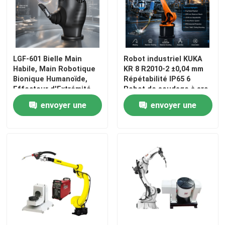
LGF-601 Bielle Main
Robot industriel KUKA
Habile, Main Robotique
KR 8 R2010-2 ±0,04 mm
Bionique Humanoïde,
Répétabilité IP65 6
Effecteur d'Extrémité
Robot de soudage à arc
Robotique à Charge
à axe et armoire de
envoyer une
envoyer une
Utile de 10KG Bus CAN
commande KR C4 KR C5
KR C5-2
demande
demande