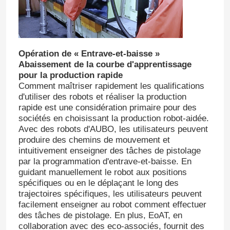
Pack de tenues de robot
Opération de « Entrave-et-baisse »
Pince de bras de robot
Abaissement de la courbe d'apprentissage
pour la production rapide
Comment maîtriser rapidement les qualifications
Manipulation du bras de robot
d'utiliser des robots et réaliser la production
rapide est une considération primaire pour des
sociétés en choisissant la production robot-aidée.
Bras de robot d'Assemblée
Avec des robots d'AUBO, les utilisateurs peuvent
produire des chemins de mouvement et
intuitivement enseigner des tâches de pistolage
Choisissez Place Robot
par la programmation d'entrave-et-baisse. En
guidant manuellement le robot aux positions
spécifiques ou en le déplaçant le long des
Bras de robot de peinture
trajectoires spécifiques, les utilisateurs peuvent
facilement enseigner au robot comment effectuer
Laisser un message
des tâches de pistolage. En plus, EoAT, en
Robot de polissage
collaboration avec des eco-associés, fournit des
Nous vous rappellerons bientôt!