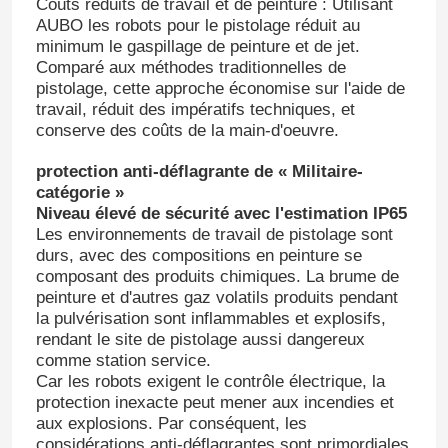
Coûts réduits de travail et de peinture : Utilisant
AUBO les robots pour le pistolage réduit au
minimum le gaspillage de peinture et de jet.
À propos de nous
Comparé aux méthodes traditionnelles de
pistolage, cette approche économise sur l'aide de
travail, réduit des impératifs techniques, et
Visite de l'usine
conserve des coûts de la main-d'oeuvre.
protection anti-déflagrante de « Militaire-
Contrôle de la qualité
catégorie »
Niveau élevé de sécurité avec l'estimation IP65
Les environnements de travail de pistolage sont
Nous contacter
durs, avec des compositions en peinture se
composant des produits chimiques. La brume de
peinture et d'autres gaz volatils produits pendant
Blog
la pulvérisation sont inflammables et explosifs,
rendant le site de pistolage aussi dangereux
comme station service.
Demandez un devis
Car les robots exigent le contrôle électrique, la
protection inexacte peut mener aux incendies et
aux explosions. Par conséquent, les
bras de robot industriel
considérations anti-déflagrantes sont primordiales