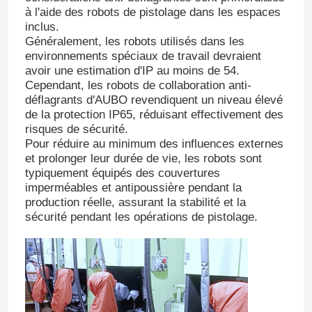
à l'aide des robots de pistolage dans les espaces
inclus.
Bras de robot de soudure
Généralement, les robots utilisés dans les
environnements spéciaux de travail devraient
avoir une estimation d'IP au moins de 54.
bras de palletisation de robot
Cependant, les robots de collaboration anti-
déflagrants d'AUBO revendiquent un niveau élevé
de la protection IP65, réduisant effectivement des
Robot de collaboration
risques de sécurité.
Pour réduire au minimum des influences externes
et prolonger leur durée de vie, les robots sont
Machines à commande numérique
typiquement équipés des couvertures
imperméables et antipoussière pendant la
production réelle, assurant la stabilité et la
Voie linéaire de robot
sécurité pendant les opérations de pistolage.
Positionneur de robot
Housses de protection pour robots